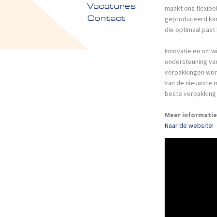
Vacatures
maakt ons flexibe
geproduceerd kan 
Contact
die optimaal past 
Innovatie en ontw
ondersteuning van
verpakkingen wor
van de nieuwste m
beste verpakking 
Meer informatie
Naar de website!